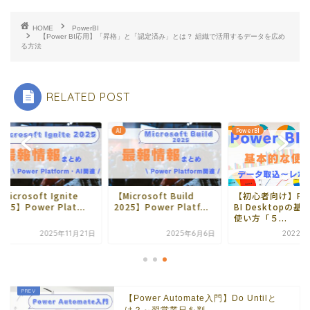
HOME
PowerBI
【Power BI応用】「昇格」と「認定済み」とは？ 組織で活用するデータを広め
る方法
RELATED POST
AI
PowerBI
crosoft Ignite
【Microsoft Build
【初心者向け】Powe
25】Power Plat...
2025】Power Platf...
BI Desktopの基本
使い方「５...
2025年11月21日
2025年6月6日
2022年6
【Power Automate入門】Do Untilと