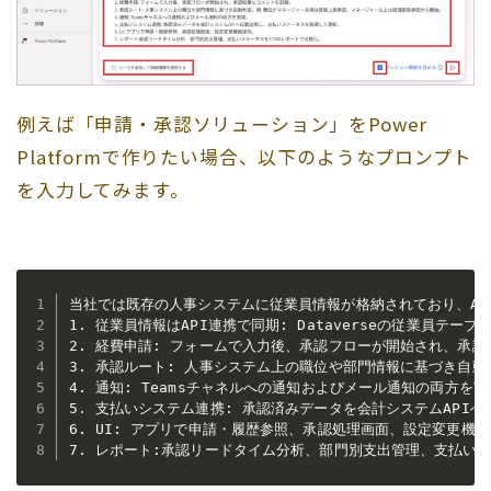
例えば「申請・承認ソリューション」をPower
Platformで作りたい場合、以下のようなプロンプト
を入力してみます。
当社では既存の人事システムに従業員情報が格納されており、API
1. 従業員情報はAPI連携で同期: Dataverseの従業員テー
2. 経費申請: フォームで入力後、承認フローが開始され、承認
3. 承認ルート: 人事システム上の職位や部門情報に基づき自
4. 通知: Teamsチャネルへの通知およびメール通知の両方を実
5. 支払いシステム連携: 承認済みデータを会計システムAPI
6. UI: アプリで申請・履歴参照、承認処理画面、設定変更機能
7. レポート:承認リードタイム分析、部門別支出管理、支払い