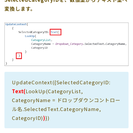
変換します。
UpdateContext({SelectedCategoryID:
Text(
LookUp(CategoryList,
CategoryName = ドロップダウンコントロー
ル名.SelectedText.CategoryName,
CategoryID)
)
})