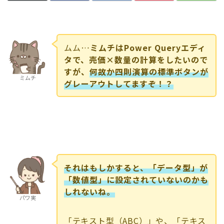
ムム…
ミムチはPower Queryエディ
タで、売価×数量の計算をしたいので
すが、
何故か四則演算の標準ボタンが
ミムチ
グレーアウトしてますぞ！？
それはもしかすると、「データ型」が
「数値型」に設定されていないのかも
しれないね。
パワ実
「テキスト型（ABC）」や、「テキス