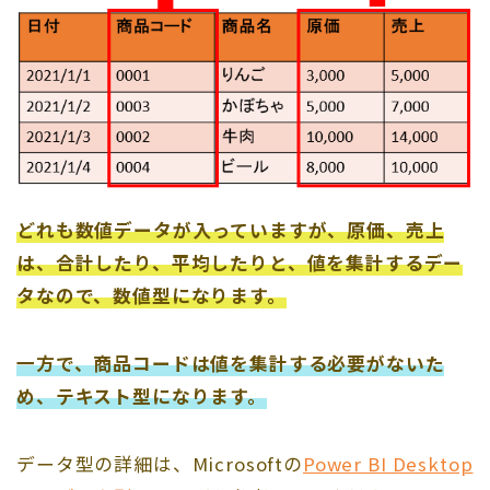
どれも数値データが入っていますが、原価、売上
は、合計したり、平均したりと、値を集計するデー
タなので、数値型になります。
一方で、商品コードは値を集計する必要がないた
め、テキスト型になります。
データ型の詳細は、Microsoftの
Power BI Desktop