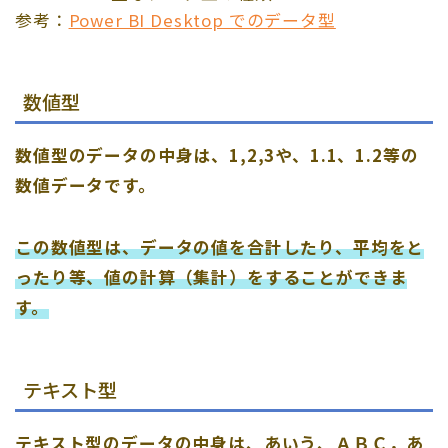
参考：
Power BI Desktop でのデータ型
数値型
数値型のデータの中身は、1,2,3や、1.1、1.2等の
数値データです。
この数値型は、データの値を合計したり、平均をと
ったり等、値の計算（集計）をすることができま
す。
テキスト型
テキスト型のデータの中身は、あいう、ＡＢＣ，あ