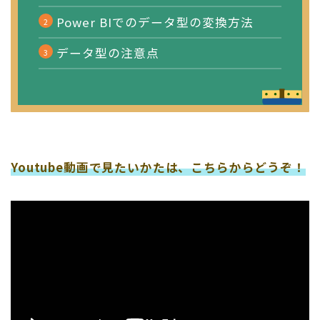
Power BIでのデータ型の変換方法
データ型の注意点
Youtube動画で見たいかたは、こちらからどうぞ！