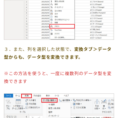
３．また、列を選択した状態で、
変換タブ＞データ
型からも、データ型を変換できます。
※この方法を使うと、一度に複数列のデータ型を変
換できます