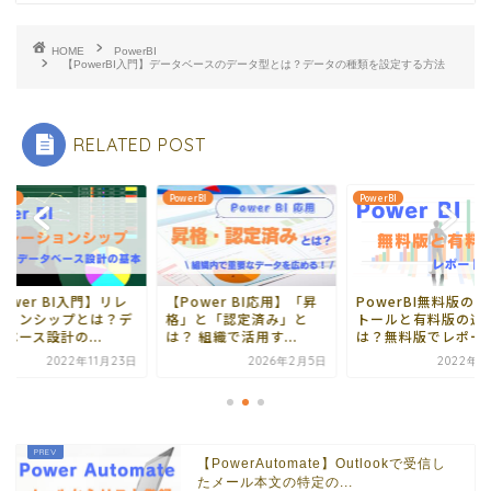
HOME
PowerBI
【PowerBI入門】データベースのデータ型とは？データの種類を設定する方法
RELATED POST
erBI
PowerBI
PowerBI
ower BI応用】「昇
PowerBI無料版のインス
【Power BI入門】
」と「認定済み」と
トールと有料版の違い
ーションシップとは
 組織で活用す...
は？無料版でレポー...
ータベース設計の...
2026年2月5日
2022年5月2日
2022年11
【PowerAutomate】Outlookで受信し
たメール本文の特定の...