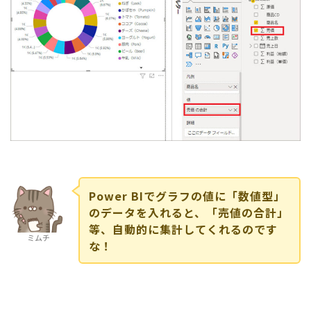
Power BIでグラフの値に「数値型」
のデータを入れると、「売値の合計」
等、自動的に集計してくれるのです
ミムチ
な！