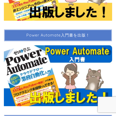
Power Automate入門書を出版！