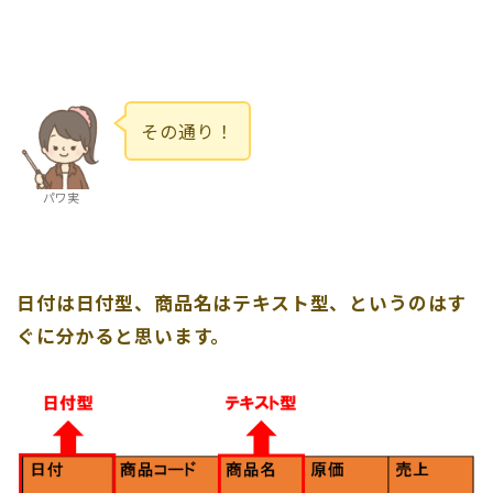
その通り！
パワ実
日付は日付型、商品名はテキスト型、というのはす
ぐに分かると思います。